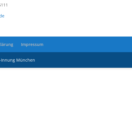
5111
de
lärung
Impressum
r-Innung München